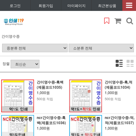
로그인
회원가입
마이페이지
최근본상품
간이영수증
정렬
간이영수증-흑백
간이영수증-흑,적
(제품코드1035)
(제품코드1034)
1,000원
1,000원
500원 적립
500원 적립
ncr간이영수증-흑
ncr간이영수증-먹,
백(제품코드1036)
적(제품코드1037)
1,000원
1,000원