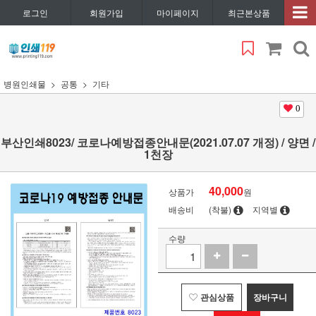
로그인
회원가입
마이페이지
최근본상품
병원인쇄물
공통
기타
0
부산인쇄8023/ 코로나예방접종안내문(2021.07.07 개정) / 양면 /
1천장
40,000
상품가
원
배송비
(착불)
지역별
수량
관심상품
장바구니