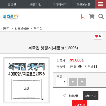
로그인
회원가입
마이페이지
최근본상품
세팅지
업종별샘플
복국집
0
복국집 셋팅지(제품코드2096)
99,000
상품가
원
배송비
(착불)
지역별
수량
관심상품
장바구니
구매하기