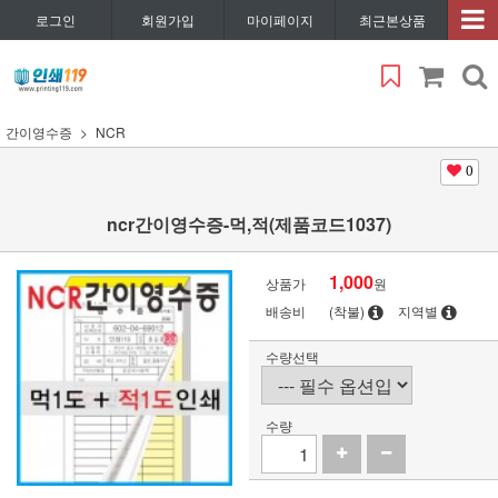
로그인
회원가입
마이페이지
최근본상품
간이영수증
NCR
0
ncr간이영수증-먹,적(제품코드1037)
1,000
상품가
원
배송비
(착불)
지역별
수량선택
수량