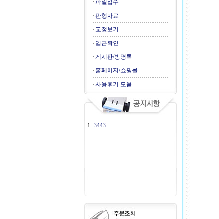
파일접수
판형자료
교정보기
입금확인
게시판/방명록
홈페이지/쇼핑몰
사용후기 모음
1
3443