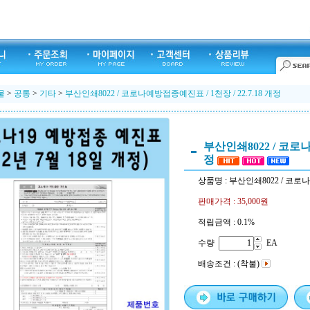
물
>
공통
>
기타
>
부산인쇄8022 / 코로나예방접종예진표 / 1천장 / 22.7.18 개정
부산인쇄8022 / 코로나예
정
상품명 : 부산인쇄8022 / 코로나
판매가격 :
35,000원
적립금액 :
0.1%
수량
EA
배송조건 : (착불)