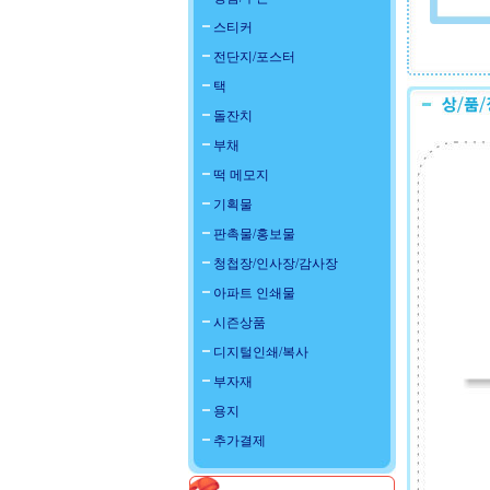
스티커
전단지/포스터
택
돌잔치
부채
떡 메모지
기획물
판촉물/홍보물
청첩장/인사장/감사장
아파트 인쇄물
시즌상품
디지털인쇄/복사
부자재
용지
추가결제