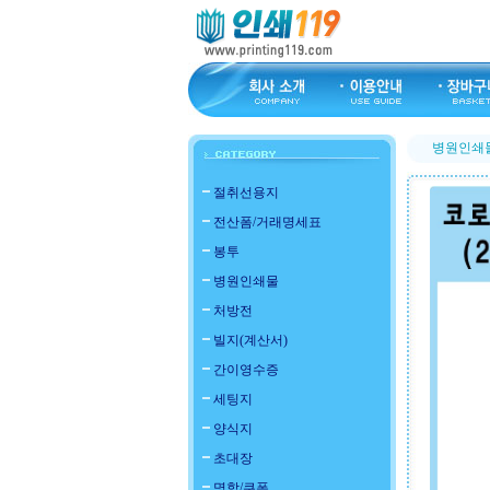
병원인쇄
절취선용지
전산폼/거래명세표
봉투
병원인쇄물
처방전
빌지(계산서)
간이영수증
세팅지
양식지
초대장
명함/쿠폰