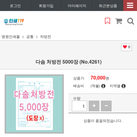
로그인
회원가입
마이페이지
최근본상품
병원인쇄물
공통
처방전
0
다솜 처방전 5000장 (No.4261)
70,000
상품가
원
배송비
(착불)
지역별
수량
상품이 품절되었습니다.