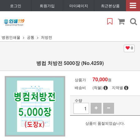
로그인
회원가입
마이페이지
최근본상품
병원인쇄물
공통
처방전
0
병컴 처방전 5000장 (No.4259)
70,000
상품가
원
배송비
(착불)
지역별
수량
상품이 품절되었습니다.