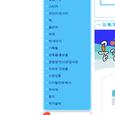
스티커
전단지/포스터
택
돌잔치
부채
떡 메모지
기획물
판촉물/홍보물
청첩장/인사장/감사장
아파트 인쇄물
시즌상품
디지털인쇄/복사
부자재
용지
추가결제