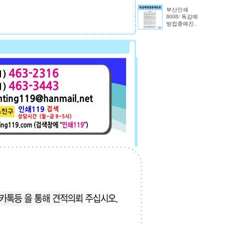
부산인쇄
8008/ 독감예
방접종예진..