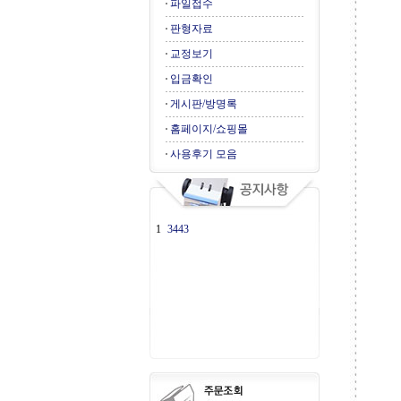
파일접수
판형자료
교정보기
입금확인
게시판/방명록
홈페이지/쇼핑몰
사용후기 모음
1
3443