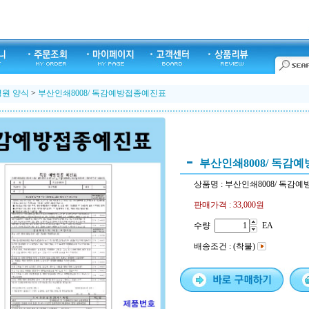
병원 양식
>
부산인쇄8008/ 독감예방접종예진표
부산인쇄8008/ 독감
상품명 : 부산인쇄8008/ 독감
판매가격 :
33,000원
수량
EA
배송조건 : (착불)