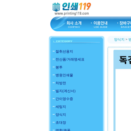
양식지
>
절취선용지
전산폼/거래명세표
봉투
병원인쇄물
처방전
빌지(계산서)
간이영수증
세팅지
양식지
초대장
명함/쿠폰