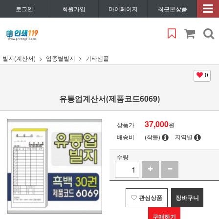
로그인
회원가입
마이페이지
최근본상품
빌지(계산서)
업종별빌지
기타샘플
0
유통업계산서(제품코드6069)
37,000
상품가
원
배송비
(착불)
지역별
수량
관심상품
장바구니
구매하기