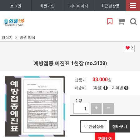
로그인
회원가입
마이페이지
최근본상품
양식지
병원 양식
2
예방접종 예진표 1천장 (no.3139)
33,000
상품가
원
배송비
(착불)
지역별
수량
관심상품
장바구니
구매하기