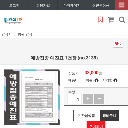
로그인
회원가입
마이페이지
최근본상품
양식지
병원 양식
2
예방접종 예진표 1천장 (no.3139)
33,000
상품가
원
배송비
(착불)
지역별
수량
관심상품
장바구니
구매하기