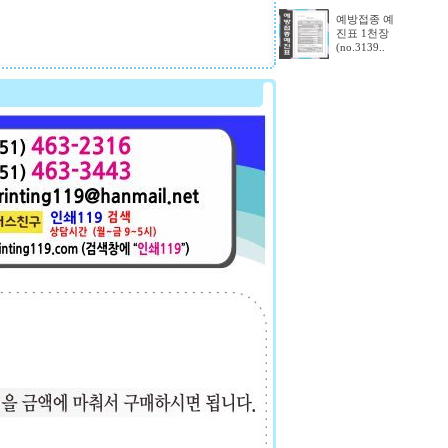
예방접종 예
진표 1천장
(no.3139..