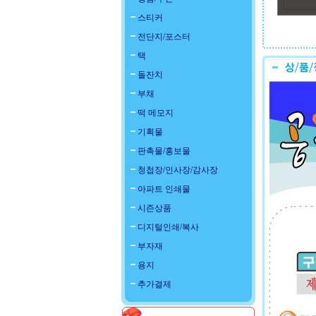
스티커
전단지/포스터
택
돌잔치
부채
떡 메모지
기획물
판촉물/홍보물
청첩장/인사장/감사장
아파트 인쇄물
시즌상품
디지털인쇄/복사
부자재
용지
추가결제