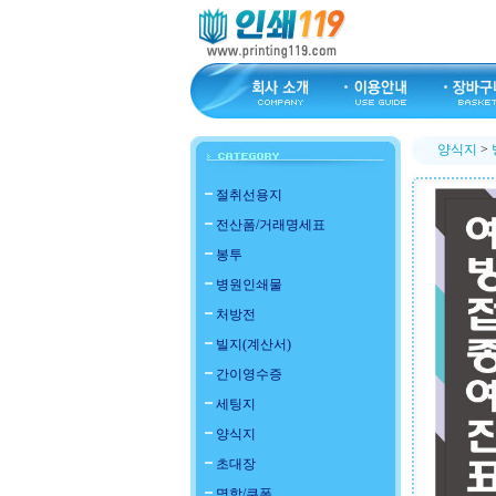
양식지
>
절취선용지
전산폼/거래명세표
봉투
병원인쇄물
처방전
빌지(계산서)
간이영수증
세팅지
양식지
초대장
명함/쿠폰