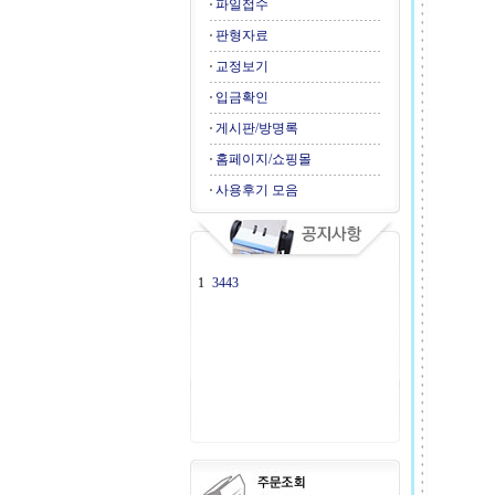
파일접수
판형자료
교정보기
입금확인
게시판/방명록
홈페이지/쇼핑몰
사용후기 모음
1
3443