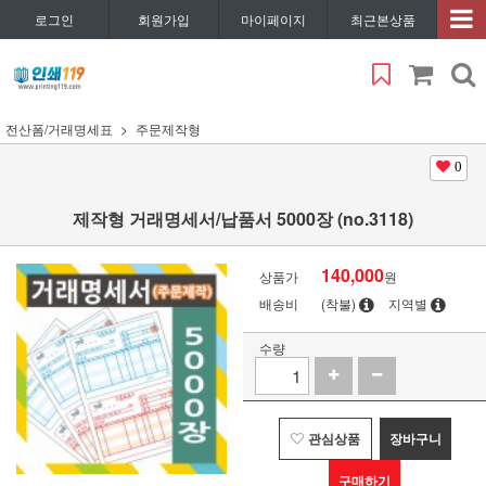
로그인
회원가입
마이페이지
최근본상품
전산폼/거래명세표
주문제작형
0
제작형 거래명세서/납품서 5000장 (no.3118)
140,000
상품가
원
배송비
(착불)
지역별
수량
관심상품
장바구니
구매하기