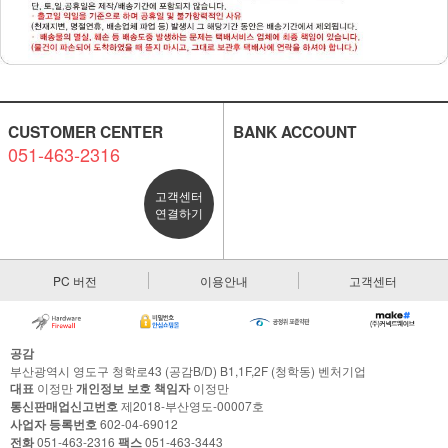
CUSTOMER CENTER
BANK ACCOUNT
051-463-2316
고객센터
연결하기
PC 버전
이용안내
고객센터
공감
부산광역시 영도구 청학로43 (공감B/D) B1,1F,2F (청학동) 벤처기업
대표
이정만
개인정보 보호 책임자
이정만
통신판매업신고번호
제2018-부산영도-00007호
사업자 등록번호
602-04-69012
전화
051-463-2316
팩스
051-463-3443