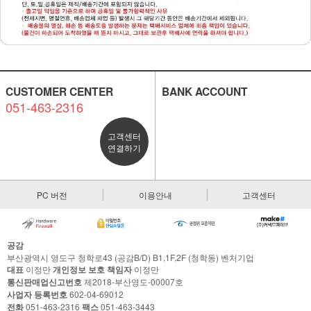
CUSTOMER CENTER
BANK ACCOUNT
051-463-2316
고객센터
연결하기
PC 버전
이용안내
고객센터
공감
부산광역시 영도구 청학로43 (공감B/D) B1,1F,2F (청학동) 벤처기업
대표
이정만
개인정보 보호 책임자
이정만
통신판매업신고번호
제2018-부산영도-00007호
사업자 등록번호
602-04-69012
전화
051-463-2316
팩스
051-463-3443