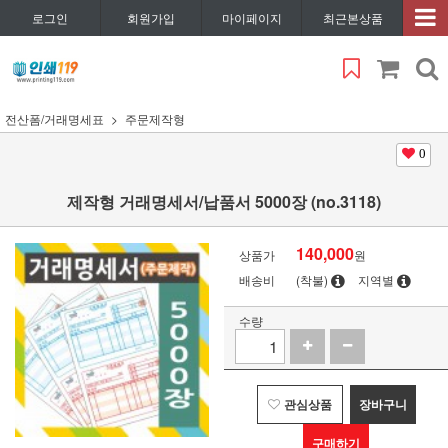
로그인
회원가입
마이페이지
최근본상품
전산폼/거래명세표
주문제작형
0
제작형 거래명세서/납품서 5000장 (no.3118)
140,000
상품가
원
배송비
(착불)
지역별
수량
관심상품
장바구니
구매하기