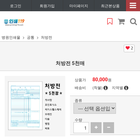
로그인
회원가입
마이페이지
최근본상품
병원인쇄물
공통
처방전
2
처방전 5천매
80,000
상품가
원
배송비
(착불)
지역별
종류
수량