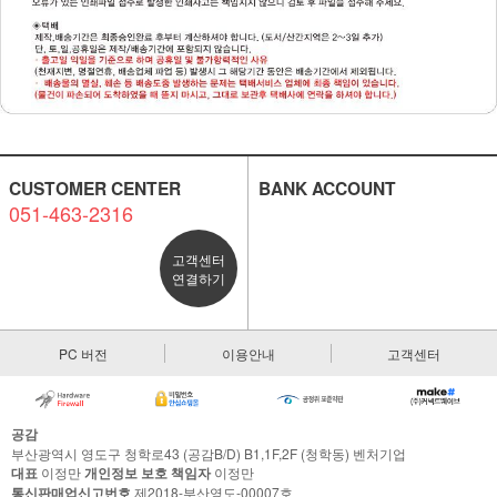
CUSTOMER CENTER
BANK ACCOUNT
051-463-2316
고객센터
연결하기
PC 버전
이용안내
고객센터
공감
부산광역시 영도구 청학로43 (공감B/D) B1,1F,2F (청학동) 벤처기업
대표
이정만
개인정보 보호 책임자
이정만
통신판매업신고번호
제2018-부산영도-00007호