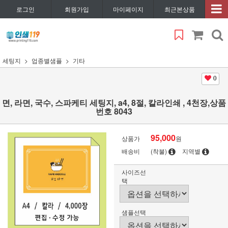
로그인
회원가입
마이페이지
최근본상품
세팅지
업종별샘플
기타
0
면, 라면, 국수, 스파케티 세팅지, a4, 8절, 칼라인쇄 , 4천장,상품
번호 8043
95,000
상품가
원
배송비
(착불)
지역별
사이즈선
택
샘플선택