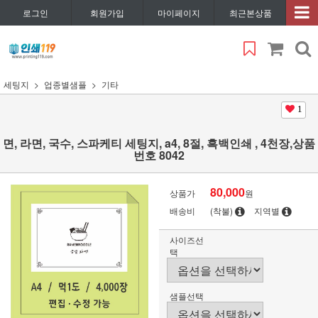
로그인
회원가입
마이페이지
최근본상품
세팅지
업종별샘플
기타
1
면, 라면, 국수, 스파케티 세팅지, a4, 8절, 흑백인쇄 , 4천장,상품
번호 8042
80,000
상품가
원
배송비
(착불)
지역별
사이즈선
택
샘플선택