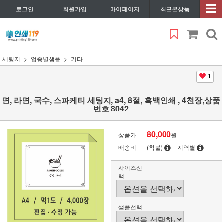
로그인
회원가입
마이페이지
최근본상품
세팅지
업종별샘플
기타
1
면, 라면, 국수, 스파케티 세팅지, a4, 8절, 흑백인쇄 , 4천장,상품
번호 8042
80,000
상품가
원
배송비
(착불)
지역별
사이즈선
택
샘플선택