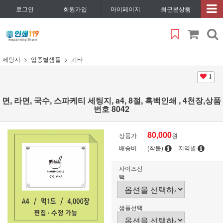
로그인
회원가입
마이페이지
최근본상품
세팅지
업종별샘플
기타
1
면, 라면, 국수, 스파케티 세팅지, a4, 8절, 흑백인쇄 , 4천장,상품
번호 8042
80,000
상품가
원
배송비
(착불)
지역별
사이즈선
택
샘플선택