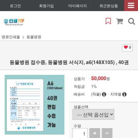
로그인
회원가입
마이페이지
최근본상품
병원인쇄물
동물병원
0
동물병원 접수증, 동물병원 서식지, a6(148X105) , 40권
50,000
상품가
원
적립금
1%
배송비
(착불)
지역별
샘플선택
수량