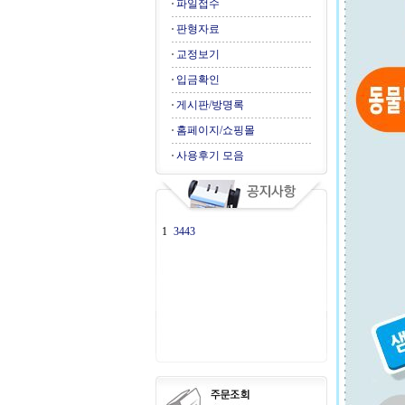
파일접수
판형자료
교정보기
입금확인
게시판/방명록
홈페이지/쇼핑몰
사용후기 모음
1
3443