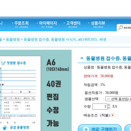
물
>
동물병원
>
동물병원 접수증, 동물병원 서식지, a6(148X105) , 40권
동물병원 접수증, 동물병원 
상품명 : 동물병원 접수증, 동물병원 
판매가격 :
50,000원
적립금액 :
1%
옵션적용가
:
50,000
원
샘플선택
:
수량
EA
배송조건 : (착불)