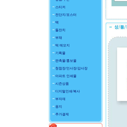
스티커
전단지/포스터
택
돌잔치
부채
떡 메모지
기획물
판촉물/홍보물
청첩장/인사장/감사장
아파트 인쇄물
시즌상품
디지털인쇄/복사
부자재
용지
추가결제