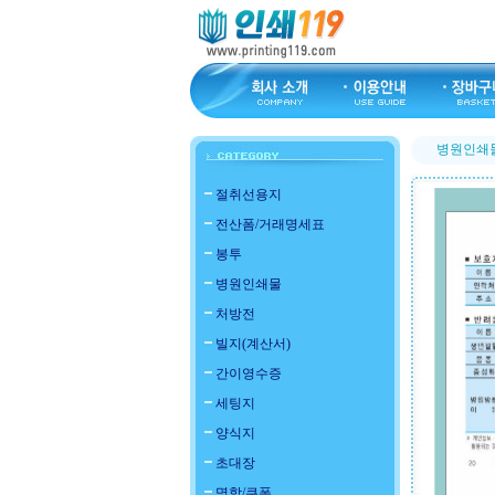
병원인쇄
절취선용지
전산폼/거래명세표
봉투
병원인쇄물
처방전
빌지(계산서)
간이영수증
세팅지
양식지
초대장
명함/쿠폰