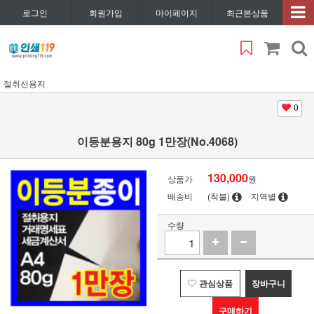
로그인
회원가입
마이페이지
최근본상품
절취선용지
0
이등분용지 80g 1만장(No.4068)
130,000
상품가
원
배송비
(착불)
지역별
수량
관심상품
장바구니
구매하기