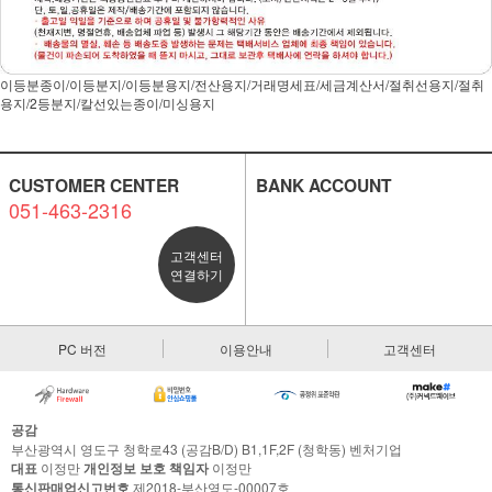
이등분종이/이등분지/이등분용지/전산용지/거래명세표/세금계산서/절취선용지/절취
용지/2등분지/칼선있는종이/미싱용지
CUSTOMER CENTER
BANK ACCOUNT
051-463-2316
고객센터
연결하기
PC 버전
이용안내
고객센터
공감
부산광역시 영도구 청학로43 (공감B/D) B1,1F,2F (청학동) 벤처기업
대표
이정만
개인정보 보호 책임자
이정만
통신판매업신고번호
제2018-부산영도-00007호