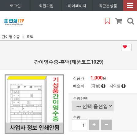
로그인
회원가입
마이페이지
최근본상품
간이영수증
흑백
1
간이영수증-흑백(제품코드1029)
1,000
상품가
원
배송비
(착불)
지역별
수량선택
수량