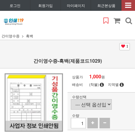
로그인
회원가입
마이페이지
최근본상품
간이영수증
흑백
1
간이영수증-흑백(제품코드1029)
1,000
상품가
원
배송비
(착불)
지역별
수량선택
수량